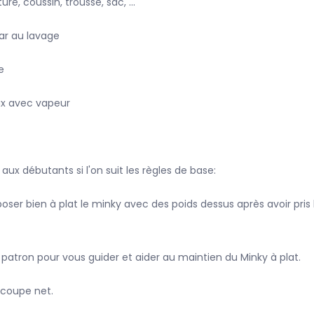
ture, coussin, trousse, sac, ...
par au lavage
e
ux avec vapeur
ux débutants si l'on suit les règles de base:
oser bien à plat le minky avec des poids dessus après avoir pris l
e patron pour vous guider et aider au maintien du Minky à plat.
e coupe net.