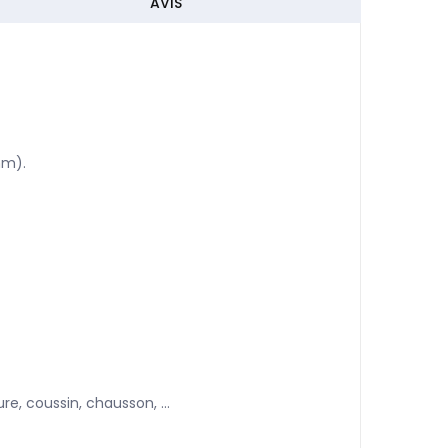
AVIS
mm).
, coussin, chausson, ...