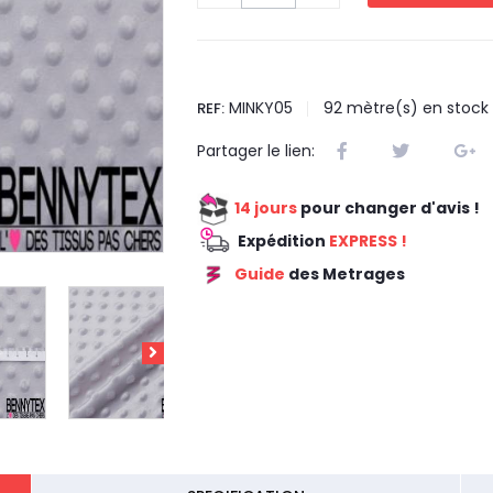
MINKY05
92
mètre(s) en stock
REF:
Partager le lien:
14 jours
pour changer d'avis !
Expédition
EXPRESS !
Guide
des Metrages
REDUCTION 45