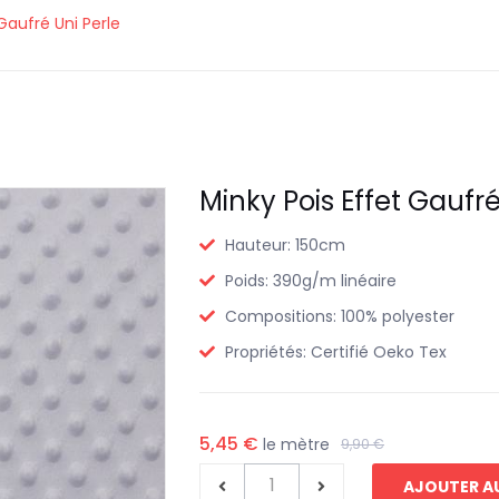
Gaufré Uni Perle
Minky Pois Effet Gaufré
Hauteur:
150cm
Poids:
390g/m linéaire
Compositions:
100% polyester
Propriétés:
Certifié Oeko Tex
5,45 €
le mètre
9,90 €
AJOUTER AU