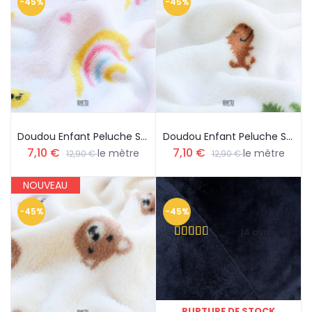
-45%
-45%
Doudou Enfant Peluche Super Doux Arc En Ciel Fond Rose
Doudou Enfant Peluche Super Doux Ptit Dino Fond Blanc Cassé
7,10 €
7,10 €
le mètre
le mètre
12,90 €
12,90 €
NOUVEAU
-45%
-45%
14 avis
RUPTURE DE STOCK