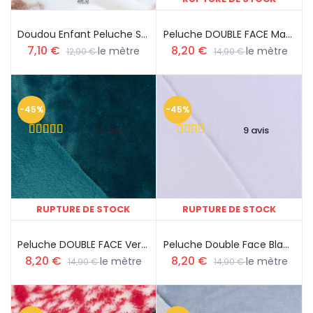
Doudou Enfant Peluche Super Doux Petit Ourson Fond Ecru Creme
Peluche DOUBLE FACE Marine
7,10 €
8,20 €
le mètre
le mètre
12,90 €
14,90 €
-45%
-45%
14 avis
9 avis
RUPTURE DE STOCK
RUPTURE DE STOCK
Peluche DOUBLE FACE Vert Canard
Peluche Double Face Blanc
8,20 €
8,20 €
le mètre
le mètre
14,90 €
14,90 €