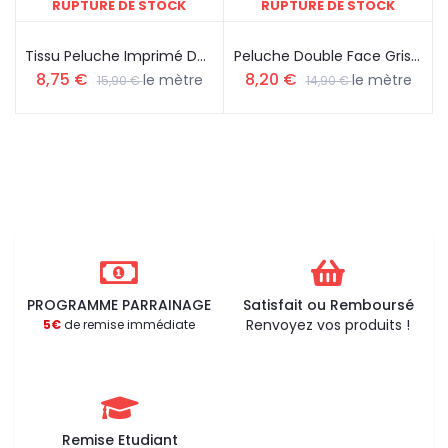
RUPTURE DE STOCK
RUPTURE DE STOCK
Tissu Peluche Imprimé Double Face Hélicoptère Fond Bleu Vaporisé Recto Nuage Fond Bleu Claire Verso
Peluche Double Face Gris Perle
8,75 €
8,20 €
le mètre
le mètre
15,90 €
14,90 €
PROGRAMME PARRAINAGE
Satisfait ou Remboursé
Renvoyez vos produits !
5€
de remise immédiate
Remise Etudiant