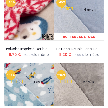
-45%
-45%
4 avis
RUPTURE DE STOCK
Peluche Imprimé Double Face Motif Flocon De Neige Et Tête D'animaux Fond Beige
Peluche Double Face Bleu Ciel
8,75 €
8,20 €
le mètre
le mètre
15,90 €
14,90 €
-45%
-45%
1 avis
27 avis