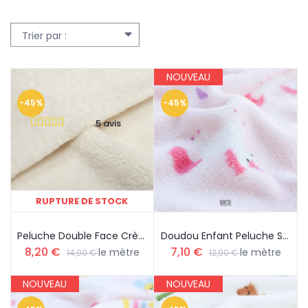
Trier par :
NOUVEAU
-45%
-45%
5 avis
RUPTURE DE STOCK
Peluche Double Face Crème
Doudou Enfant Peluche Super Doux Petit Oiseau Et Coeur Fond Rose
8,20 €
7,10 €
le mètre
le mètre
14,90 €
12,90 €
NOUVEAU
NOUVEAU