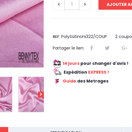
AJOUTER AU
PolySatinUni322/COUP
2
coupo
REF:
Partager le lien:
14 jours
pour changer d'avis !
Expédition
EXPRESS !
Guide
des Metrages
REDUCTION 55