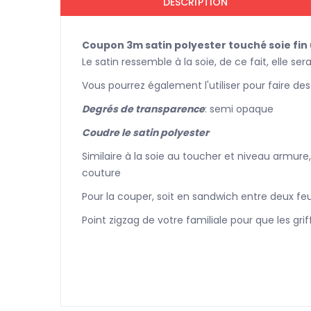
DESCRIPTION
Coupon 3m satin polyester touché soie fin 
Le satin ressemble à la soie, de ce fait, elle s
Vous pourrez également l'utiliser pour faire 
Degrés de transparence
: semi opaque
Coudre le satin polyester
Similaire à la soie au toucher et niveau armure, 
couture
Pour la couper, soit en sandwich entre deux feui
Point zigzag de votre familiale pour que les grif
Ce tissu a une REDUC20
REDUCTION 55