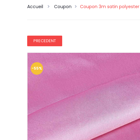
Accueil
Coupon
Coupon 3m satin polyester t
PRECEDENT
-55%