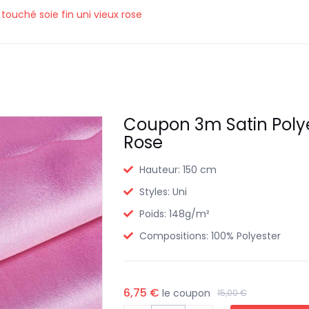
ouché soie fin uni vieux rose
Coupon 3m Satin Polye
Rose
Hauteur:
150 cm
Styles:
Uni
Poids:
148g/m²
Compositions:
100% Polyester
6,75 €
le coupon
15,00 €