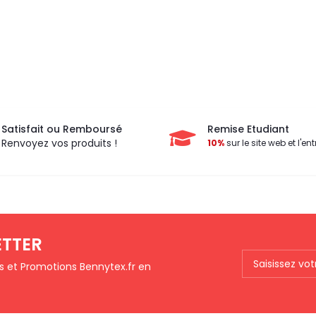
Satisfait ou Remboursé
Remise Etudiant
Renvoyez vos produits !
10%
sur le site web et l'ent
ETTER
ts et Promotions Bennytex.fr en