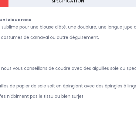
SPECIFICATION
uni vieux rose
era sublime pour une blouse d'été, une doublure, une longue jupe 
des costumes de carnaval ou autre déguisement.
nous vous conseillons de coudre avec des aiguilles soie ou spécial
lles de papier de soie soit en épinglant avec des épingles à ling
fes n'âbiment pas le tissu ou bien surjet