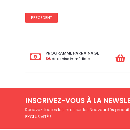
PRECEDENT
PROGRAMME PARRAINAGE
5€
de remise immédiate
INSCRIVEZ-VOUS À LA NEWSL
Recevez toutes les infos sur les Nouveautés produi
EXCLUSIVITÉ !