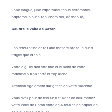
Robe longue, jupe vaporeuse, tenue cérémonie,
baptême, blouse, top, chemisier, déshabillé, ....
Coudre le
Voile de Coton
Son armure fine en fait une matière presque aussi
fragile que la soie
Votre aiguille doit être fine et le point de votre
machine ni trop serré ni trop lâche
Attention également aux griffes de votre machine
Vous avez peur de tirer un fils? Dans ce cas, mettez
votre Voile de Coton entre deux feuilles de papier de
soie avant de le piquer