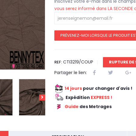
Inscrivez votre e-mail dans le champs
vous serez informé dans LA SECONDE dè
PRÉVENEZ-MOI LORSQUE LE PRODUIT ES
CTI3219/COUP
REF:
RUPTURE DE
Partager le lien:
14 jours
pour changer d'avis !
Expédition
EXPRESS !
Guide
des Metrages
REDUCTION 45