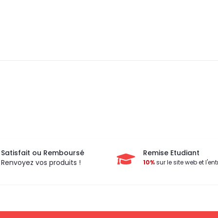
Satisfait ou Remboursé
Remise Etudiant
Renvoyez vos produits !
10%
sur le site web et l'ent