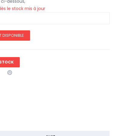
 ci-dessous,
s le stock mis à jour
T DISPONIBLE
 STOCK