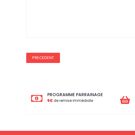
Ce tissu a une REDUC50
REDUCTION 45
PRECEDENT
PROGRAMME PARRAINAGE
5€
de remise immédiate