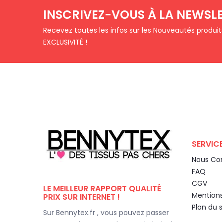
INSCRIVEZ-VOUS À LA NEWSL
Recevez toutes les infos sur les Nouveautés produi
EXCLUSIVITÉ !
SERVICE
Nous Co
FAQ
CGV
LE MEILLEUR RAPPORT QUALITÉ
Mentions
PRIX SUR INTERNET !
Plan du s
Sur Bennytex.fr , vous pouvez passer