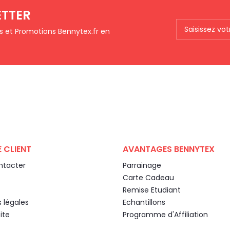
ETTER
ts et Promotions Bennytex.fr en
 CLIENT
AVANTAGES BENNYTEX
ntacter
Parrainage
Carte Cadeau
Remise Etudiant
 légales
Echantillons
ite
Programme d'Affiliation