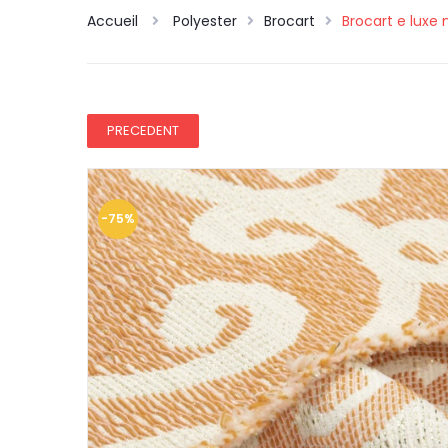
Accueil
Polyester
Brocart
Brocart e luxe 
PRECEDENT
-75%