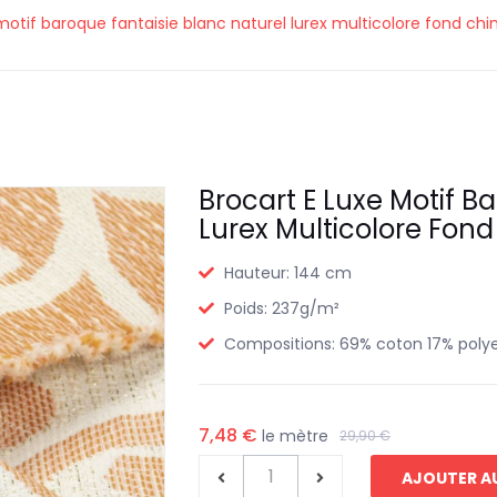
motif baroque fantaisie blanc naturel lurex multicolore fond chi
Brocart E Luxe Motif B
Lurex Multicolore Fond
Hauteur:
144 cm
Poids:
237g/m²
Compositions:
69% coton 17% polye
7,48 €
le mètre
29,90 €
AJOUTER AU