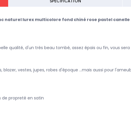
SPECIFICATION
c naturel lurex multicolore fond chiné rose pastel canelle
, belle qualité, d'un très beau tombé, assez épais ou fin, vous se
, blazer, vestes, jupes, robes d'époque ...mais aussi pour l'ame
is de propreté en satin