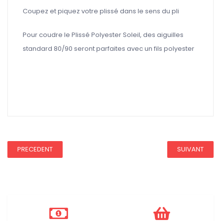
Coupez et piquez votre plissé dans le sens du pli
Pour coudre le Plissé Polyester Soleil, des aiguilles
standard 80/90 seront parfaites avec un fils polyester
Ce tissu a une REDUC40
REDUCTION 45
PRECEDENT
SUIVANT