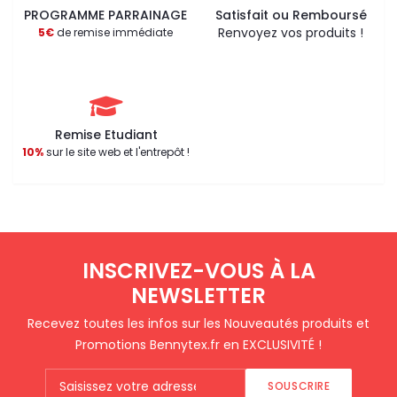
PROGRAMME PARRAINAGE
Satisfait ou Remboursé
Renvoyez vos produits !
5€
de remise immédiate
Remise Etudiant
10%
sur le site web et l'entrepôt !
INSCRIVEZ-VOUS À LA
NEWSLETTER
Recevez toutes les infos sur les Nouveautés produits et
Promotions Bennytex.fr en EXCLUSIVITÉ !
SOUSCRIRE