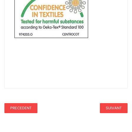
Ce tissu a une REDUC50
REDUCTION 45
PRECEDENT
SUIVANT