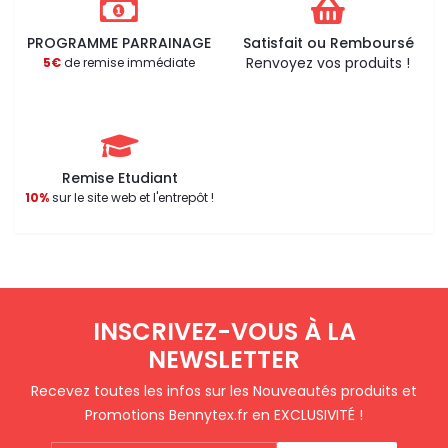
‹
›
PROGRAMME PARRAINAGE
Satisfait ou Remboursé
Renvoyez vos produits !
5€
de remise immédiate
Remise Etudiant
10%
sur le site web et l'entrepôt !
CONTINUER
(
200
caractères restants)
APERÇU
INSCRIVEZ-VOUS À LA
AJOUTER AU PANIER
NEWSLETTER
Recevez toutes les infos sur les Nouveautés produits et
Promotions Bennytex.fr en EXCLUSIVITÉ !