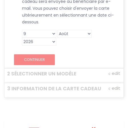
cadeau sera envoyée au bénéficiaire par e-
mail. Vous pouvez choisir d'envoyer la carte
ultérieurement en sélectionnant une date ci-
dessous.
CONTINUER
2
SÉLECTIONNER UN MODÈLE
edit
Toutes (
103
)
Amour (
30
)
Félicitation (
26
)
3
INFORMATION DE LA CARTE CADEAU
edit
Occasion spéciale (
52
)
Anniversaire (
16
)
Montant
Agrandir l'image
Agrandir l'image