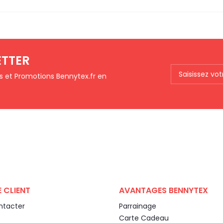
ETTER
ts et Promotions Bennytex.fr en
 CLIENT
AVANTAGES BENNYTEX
ntacter
Parrainage
Carte Cadeau