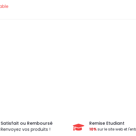
able
Satisfait ou Remboursé
Remise Etudiant
Renvoyez vos produits !
10%
sur le site web et l'ent